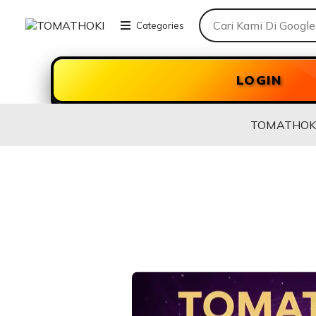
Skip
Search
to
TOMATHOKI
Categories
for
Content
items
or
shops
LOGIN
TOMATHOK